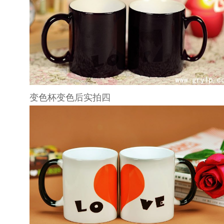
变色杯
变色后实拍四