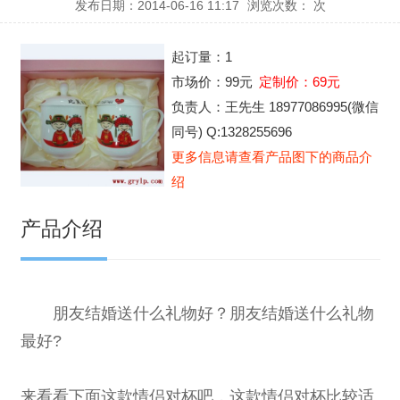
发布日期：2014-06-16 11:17
浏览次数：
次
起订量：
1
市场价：
99元
定制价：
69元
负责人：
王先生 18977086995(微信
同号) Q:1328255696
更多信息请查看产品图下的商品介
绍
产品介绍
朋友结婚送什么礼物
好？朋友结婚送什么礼物
最好?
来看看下面这款
情侣对杯
吧，这款情侣对杯比较适